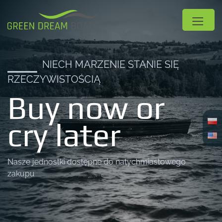
NIECH MARZENIE STANIE SIĘ
RZECZYWISTOŚCIĄ
Buy now or
cry later
Nasze jednostki dostępne do natychmiastowego
zakupu