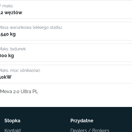
V maks:
12 węzłów
Masa warunkowa lekkiego statku:
1540 kg
Maks. ładunek:
800 kg
Maks. moc silnika(ów):
50kW
Meva 2.0 Ultra PL
Stopka
Przydatne
Kontakt
Dealers / Brokers